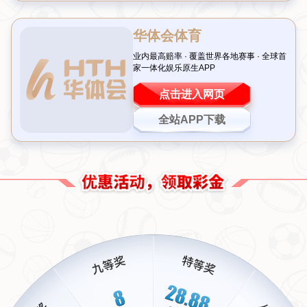
COMPANY PROFILE
公司简介
自主设计，全国产化，性能优良
华体会官网