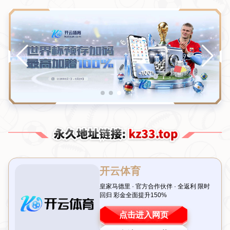
PRODUCT CENTER
产品展示
自主设计，全国产化，性能优良