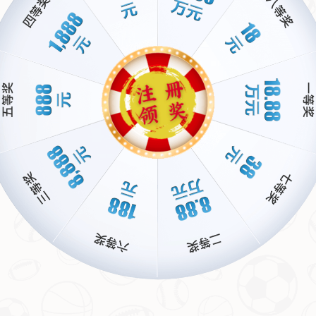
此外，伤病也是不可忽视的因素。一名主力前锋因长期伤停
错过了大半个赛季，尽管此前表现抢眼，但其最新评估值仍
出现了小幅下降。这提醒我们，保持健康对于职业运动员而
言至关重要。
另一方面，转会市场的活跃度也会对数据产生影响。随着冬
窗临近，一些表现出色的球员可能已被多家俱乐部盯上，他
们的身价比预期更高也在情理之中。反之，若市场需求不